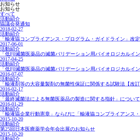
お知らせ
お知らせ
すべて
活動紹介
協議会発通知
2018-02-27
活動紹介
「輸液協コンプライアンス・プログラム・ガイドライン」改定
2017-06-01
活動紹介
「低F0滅菌医薬品の滅菌バリデーション用バイオロジカルイン
2017-04-25
活動紹介
「低F0滅菌医薬品の滅菌バリデーション用バイオロジカルイン
2016-07-07
活動紹介
「輸液剤等の大容量製剤の無菌性保証に関係する試験法【改訂
2016-02-17
活動紹介
「最終滅菌法による無菌医薬品の製造に関する指針」について
2016-01-29
活動紹介
「輸液協企業行動憲章」ならびに「輸液協コンプライアンス・
2015-10-20
活動紹介
第25回日本医療薬学会年会出展のお知らせ
2015-10-20
活動紹介