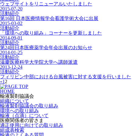
ウェブサイトをリニューアルいたしました
2015-07-20
活動紹介
第16回 日本医療情報学会看護学術大会に出展
2015-03-02
活動紹介
「環境への取り組み」コーナーを更新しました
2014-09-01
活動紹介
第24回日本医療薬学会年会出展のお知らせ
2014-01-25
活動紹介
滋慶医療科学大学院大学へ講師派遣
2013-12-24
活動紹介
フィリピン中部における台風被害に対する支援を行いました
«
1
2
HOME
輸液製剤協議会
組織について
輸液製剤協議会の取り組み
環境への取り組み
輸液（点滴）について
医療関係者の皆さま
適正使用に向けての取り組み
組成表検索
輸液のよくある質問