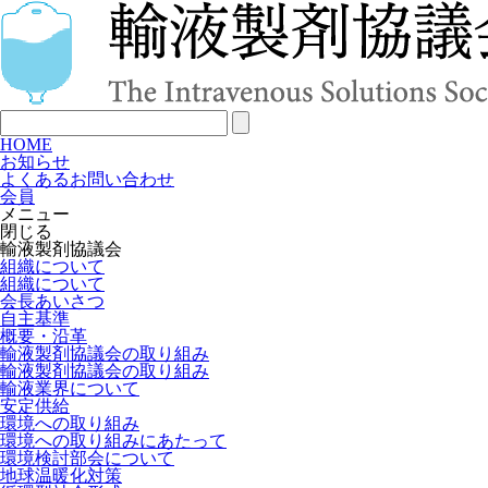
HOME
お知らせ
よくあるお問い合わせ
会員
メニュー
閉じる
輸液製剤協議会
組織について
組織について
会長あいさつ
自主基準
概要・沿革
輸液製剤協議会の取り組み
輸液製剤協議会の取り組み
輸液業界について
安定供給
環境への取り組み
環境への取り組みにあたって
環境検討部会について
地球温暖化対策