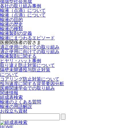
循環型社会形成
各社の取り組み事例
輸液（点滴）について
輸液（点滴）について
輸液の目的
輸液の歴史
輸液の種類
輸液製剤の定義
輸液にまつわるエピソード
医療関係者の皆さま
適正使用に向けての取り組み
適正使用に向けての取り組み
輸液製剤に関する
ヒヤリ・ハット事例
取り違え防止対策について
隔壁未開通投与防止対策
について
コアリング防止対策について
投与速度に関する背景要因分析
医療関連学会での取り組み
関連情報
組成表検索
輸液のよくある質問
輸液の用語解説
お役立ち資材
HOME