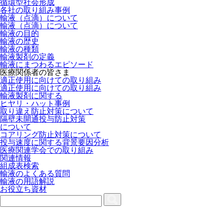
循環型社会形成
各社の取り組み事例
輸液（点滴）について
輸液（点滴）について
輸液の目的
輸液の歴史
輸液の種類
輸液製剤の定義
輸液にまつわるエピソード
医療関係者の皆さま
適正使用に向けての取り組み
適正使用に向けての取り組み
輸液製剤に関する
ヒヤリ・ハット事例
取り違え防止対策について
隔壁未開通投与防止対策
について
コアリング防止対策について
投与速度に関する背景要因分析
医療関連学会での取り組み
関連情報
組成表検索
輸液のよくある質問
輸液の用語解説
お役立ち資材