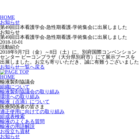
HOME
お知らせ
第49回日本看護学会‐急性期看護‐学術集会に出展しました
お知らせ
第49回日本看護学会‐急性期看護‐学術集会に出展しました
2018-10-01
活動紹介
2018年9月7日（金）～8日（土）に、別府国際コンベンション
センター ビーコンプラザ（大分県別府市）にて展示ブースを
出展しました。お立ち寄りいただき、誠に有難うございました
お知らせ一覧へ戻る
HOME
輸液製剤協議会
組織について
輸液製剤協議会の取り組み
環境への取り組み
輸液（点滴）について
医療関係者の皆さま
適正使用に向けての取り組み
組成表検索
輸液のよくある質問
輸液の用語解説
お役立ち資材
お知らせ