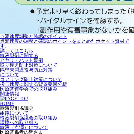
点滴速度調整と確認のポイント
点滴速度の調整と確認のポイントをまとめたポケット資材で
す。
詳しくはこちら
輸液製剤に関する
ヒヤリ・ハット事例
取り違え防止対策について
隔壁未開通投与防止対策
について
コアリング防止対策について
投与速度に関する背景要因分析
医療関連学会での取り組み
関連情報
HOME
輸液製剤協議会
組織について
輸液製剤協議会の取り組み
環境への取り組み
輸液（点滴）について
医療関係者の皆さま