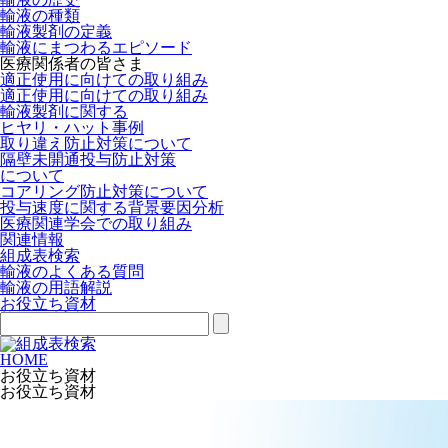
輸液の種類
輸液製剤の定義
輸液にまつわるエピソード
医療関係者の皆さま
適正使用に向けての取り組み
適正使用に向けての取り組み
輸液製剤に関する
ヒヤリ・ハット事例
取り違え防止対策について
隔壁未開通投与防止対策
について
コアリング防止対策について
投与速度に関する背景要因分析
医療関連学会での取り組み
関連情報
組成表検索
輸液のよくある質問
輸液の用語解説
お役立ち資材
HOME
お役立ち資材
お役立ち資材