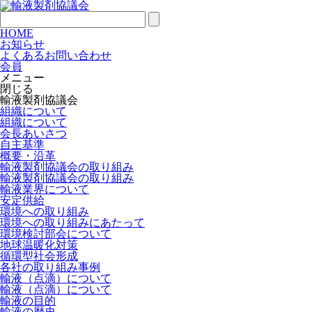
HOME
お知らせ
よくあるお問い合わせ
会員
メニュー
閉じる
輸液製剤協議会
組織について
組織について
会長あいさつ
自主基準
概要・沿革
輸液製剤協議会の取り組み
輸液製剤協議会の取り組み
輸液業界について
安定供給
環境への取り組み
環境への取り組みにあたって
環境検討部会について
地球温暖化対策
循環型社会形成
各社の取り組み事例
輸液（点滴）について
輸液（点滴）について
輸液の目的
輸液の歴史